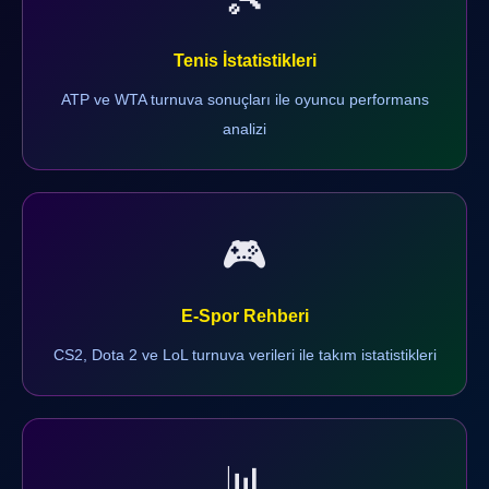
Tenis İstatistikleri
ATP ve WTA turnuva sonuçları ile oyuncu performans
analizi
🎮
E-Spor Rehberi
CS2, Dota 2 ve LoL turnuva verileri ile takım istatistikleri
📊