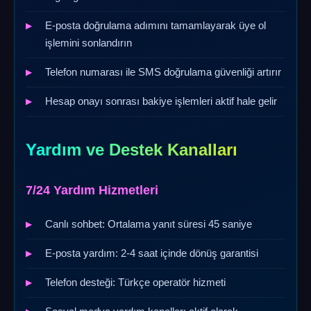
E-posta doğrulama adımını tamamlayarak üye ol
işlemini sonlandırın
Telefon numarası ile SMS doğrulama güvenliği artırır
Hesap onayı sonrası bakiye işlemleri aktif hale gelir
Yardım ve Destek Kanalları
7/24 Yardım Hizmetleri
Canlı sohbet: Ortalama yanıt süresi 45 saniye
E-posta yardım: 2-4 saat içinde dönüş garantisi
Telefon desteği: Türkçe operatör hizmeti