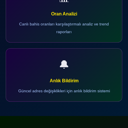
Oran Analizi
Canlı bahis oranları karşılaştırmalı analiz ve trend
raporları
🔔
Anlık Bildirim
Güncel adres değişiklikleri için anlık bildirim sistemi