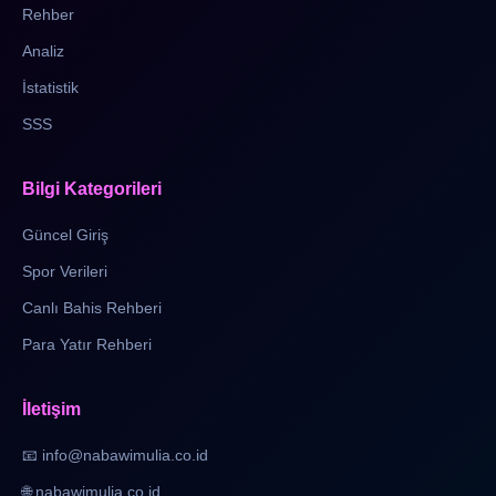
Rehber
Analiz
İstatistik
SSS
Bilgi Kategorileri
Güncel Giriş
Spor Verileri
Canlı Bahis Rehberi
Para Yatır Rehberi
İletişim
📧 info@nabawimulia.co.id
🌐 nabawimulia.co.id