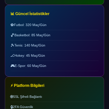
📊 Güncel İstatistikler
⚽
Futbol: 320 Maç/Gün
🏀
Basketbol: 85 Maç/Gün
🎾
Tenis: 140 Maç/Gün
🏒
Hokey: 45 Maç/Gün
🎮
E-Spor: 60 Maç/Gün
⚡ Platform Bilgileri
🌐
SSL Şifreli Bağlantı
🔒
2FA Güvenlik