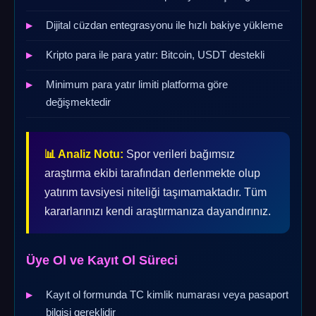
Dijital cüzdan entegrasyonu ile hızlı bakiye yükleme
Kripto para ile para yatır: Bitcoin, USDT destekli
Minimum para yatır limiti platforma göre
değişmektedir
📊 Analiz Notu:
Spor verileri bağımsız
araştırma ekibi tarafından derlenmekte olup
yatırım tavsiyesi niteliği taşımamaktadır. Tüm
kararlarınızı kendi araştırmanıza dayandırınız.
Üye Ol ve Kayıt Ol Süreci
Kayıt ol formunda TC kimlik numarası veya pasaport
bilgisi gereklidir