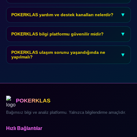
Rehber içeriği yalnızca bilgi edinmek isteyen 18 yaş üzeri
bireyler için hazırlanmıştır. Yatırım tavsiyesi niteliği
▼
POKERKLAS yardım ve destek kanalları nelerdir?
taşımamaktadır.
Yardım ve destek için canlı sohbet, e-posta ve telefon kanalları
7/24 hizmet vermektedir. Ortalama yanıt süresi 45 saniyedir.
▼
POKERKLAS bilgi platformu güvenilir midir?
Bu bilgi platformu bağımsız bir analiz ve rehber sitesidir; hiçbir
bahis şirketiyle bağlantısı bulunmamaktadır. Tüm veriler
POKERKLAS ulaşım sorunu yaşandığında ne
▼
yapılmalı?
kamuya açık kaynaklardan derlenmektedir.
Ulaşım sorunu yaşandığında VPN kullanımı veya alternatif
güncel adres kontrolü önerilmektedir. Bu sayfayı yer imlerinize
ekleyerek anlık güncel adres bilgisine ulaşabilirsiniz.
POKERKLAS
Bağımsız bilgi ve analiz platformu. Yalnızca bilgilendirme amaçlıdır.
Hızlı Bağlantılar