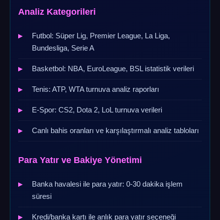
Analiz Kategorileri
Futbol: Süper Lig, Premier League, La Liga,
Bundesliga, Serie A
Basketbol: NBA, EuroLeague, BSL istatistik verileri
Tenis: ATP, WTA turnuva analiz raporları
E-Spor: CS2, Dota 2, LoL turnuva verileri
Canlı bahis oranları ve karşılaştırmalı analiz tabloları
Para Yatır ve Bakiye Yönetimi
Banka havalesi ile para yatır: 0-30 dakika işlem
süresi
Kredi/banka kartı ile anlık para yatır seçeneği