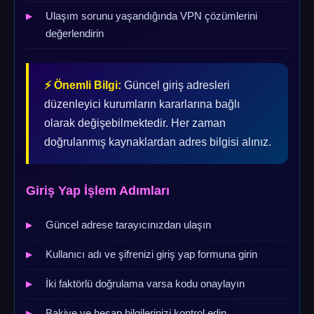
Ulaşım sorunu yaşandığında VPN çözümlerini
değerlendirin
⚡ Önemli Bilgi:
Güncel giriş adresleri
düzenleyici kurumların kararlarına bağlı
olarak değişebilmektedir. Her zaman
doğrulanmış kaynaklardan adres bilgisi alınız.
Giriş Yap İşlem Adımları
Güncel adrese tarayıcınızdan ulaşın
Kullanıcı adı ve şifrenizi giriş yap formuna girin
İki faktörlü doğrulama varsa kodu onaylayın
Bakiye ve hesap bilgilerinizi kontrol edin