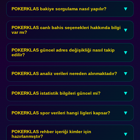
Para yatır işlemleri banka havalesi, kredi kartı ve dijital cüzdan
yöntemleriyle gerçekleştirilebilmektedir. Kripto para desteği de
▼
POKERKLAS bakiye sorgulama nasıl yapılır?
mevcuttur.
Bakiye sorgulama işlemi hesap panelinden anlık olarak takip
edilebilmektedir. Mobil uygulama üzerinden de erişim
POKERKLAS canlı bahis seçenekleri hakkında bilgi
▼
var mı?
sağlanabilir.
Canlı bahis seçenekleri futbol, basketbol ve tenis gibi popüler
spor dallarını kapsamaktadır. Anlık oranlar sürekli
POKERKLAS güncel adres değişikliği nasıl takip
▼
edilir?
güncellenmektedir.
Güncel adres değişikliklerini takip etmek için bu bilgi
platformunu düzenli olarak ziyaret etmeniz önerilmektedir. E-
▼
POKERKLAS analiz verileri nereden alınmaktadır?
posta bildirimine kayıt olabilirsiniz.
Analiz verileri bağımsız araştırma kaynaklarından derlenerek
doğrulanmış biçimde sunulmaktadır. Hiçbir ticari bağlantı
▼
POKERKLAS istatistik bilgileri güncel mi?
bulunmamaktadır.
İstatistik bilgileri mayıs 2026 itibarıyla güncel tutulmakta ve
periyodik olarak revize edilmektedir. Veri doğruluğu %94
▼
POKERKLAS spor verileri hangi ligleri kapsar?
oranında sağlanmaktadır.
Spor verileri Süper Lig, Premier League, La Liga ve Champions
League başta olmak üzere 150'den fazla ligi kapsamaktadır.
POKERKLAS rehber içeriği kimler için
▼
hazırlanmıştır?