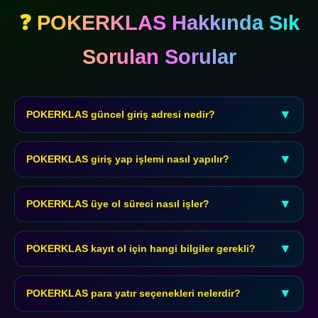
❓ POKERKLAS Hakkında Sık
Sorulan Sorular
▼
POKERKLAS güncel giriş adresi nedir?
Güncel giriş adresi bilgileri bu rehber sayfasında düzenli olarak
güncellenmektedir. Doğrulanmış adreslere ulaşım için sayfayı
▼
POKERKLAS giriş yap işlemi nasıl yapılır?
takip ediniz.
Giriş yap işlemi için güncel adrese ulaşmanız, ardından üyelik
bilgilerinizle sisteme erişmeniz gerekmektedir.
▼
POKERKLAS üye ol süreci nasıl işler?
Üye ol sürecinde kişisel bilgilerinizi doğru girmeniz ve kimlik
doğrulama adımlarını tamamlamanız gerekmektedir.
▼
POKERKLAS kayıt ol için hangi bilgiler gerekli?
Kayıt ol aşamasında ad, soyad, e-posta ve telefon bilgileri talep
edilmektedir. Kimlik doğrulama için ek belgeler istenebilir.
▼
POKERKLAS para yatır seçenekleri nelerdir?