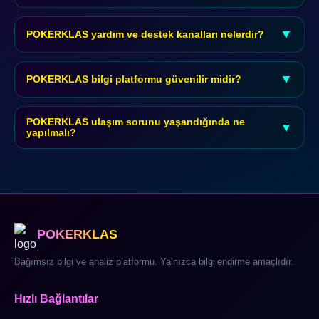
Rehber içeriği yalnızca bilgi edinmek isteyen 18 yaş üzeri
bireyler için hazırlanmıştır. Yatırım tavsiyesi niteliği
▼
POKERKLAS yardım ve destek kanalları nelerdir?
taşımamaktadır.
Yardım ve destek için canlı sohbet, e-posta ve telefon kanalları
7/24 hizmet vermektedir. Ortalama yanıt süresi 45 saniyedir.
▼
POKERKLAS bilgi platformu güvenilir midir?
Bu bilgi platformu bağımsız bir analiz ve rehber sitesidir; hiçbir
bahis şirketiyle bağlantısı bulunmamaktadır. Tüm veriler
POKERKLAS ulaşım sorunu yaşandığında ne
▼
yapılmalı?
kamuya açık kaynaklardan derlenmektedir.
Ulaşım sorunu yaşandığında VPN kullanımı veya alternatif
güncel adres kontrolü önerilmektedir. Bu sayfayı yer imlerinize
ekleyerek anlık güncel adres bilgisine ulaşabilirsiniz.
POKERKLAS
Bağımsız bilgi ve analiz platformu. Yalnızca bilgilendirme amaçlıdır.
Hızlı Bağlantılar