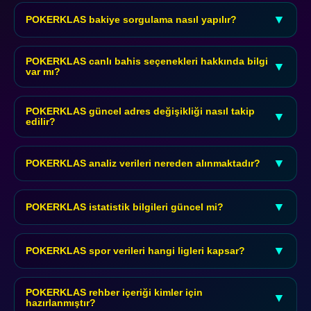
Para yatır işlemleri banka havalesi, kredi kartı ve dijital cüzdan
yöntemleriyle gerçekleştirilebilmektedir. Kripto para desteği de
▼
POKERKLAS bakiye sorgulama nasıl yapılır?
mevcuttur.
Bakiye sorgulama işlemi hesap panelinden anlık olarak takip
edilebilmektedir. Mobil uygulama üzerinden de erişim
POKERKLAS canlı bahis seçenekleri hakkında bilgi
▼
var mı?
sağlanabilir.
Canlı bahis seçenekleri futbol, basketbol ve tenis gibi popüler
spor dallarını kapsamaktadır. Anlık oranlar sürekli
POKERKLAS güncel adres değişikliği nasıl takip
▼
edilir?
güncellenmektedir.
Güncel adres değişikliklerini takip etmek için bu bilgi
platformunu düzenli olarak ziyaret etmeniz önerilmektedir. E-
▼
POKERKLAS analiz verileri nereden alınmaktadır?
posta bildirimine kayıt olabilirsiniz.
Analiz verileri bağımsız araştırma kaynaklarından derlenerek
doğrulanmış biçimde sunulmaktadır. Hiçbir ticari bağlantı
▼
POKERKLAS istatistik bilgileri güncel mi?
bulunmamaktadır.
İstatistik bilgileri mayıs 2026 itibarıyla güncel tutulmakta ve
periyodik olarak revize edilmektedir. Veri doğruluğu %94
▼
POKERKLAS spor verileri hangi ligleri kapsar?
oranında sağlanmaktadır.
Spor verileri Süper Lig, Premier League, La Liga ve Champions
League başta olmak üzere 150'den fazla ligi kapsamaktadır.
POKERKLAS rehber içeriği kimler için
▼
hazırlanmıştır?