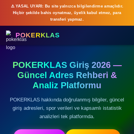
⚠️ YASAL UYARI: Bu site yalnızca bilgilendirme amaçlıdır.
Hiçbir şekilde bahis oynatmaz, üyelik kabul etmez, para
transferi yapmaz.
POKERKLAS
POKERKLAS Giriş 2026 —
Güncel Adres Rehberi &
Analiz Platformu
POKERKLAS hakkında doğrulanmış bilgiler, güncel
giriş adresleri, spor verileri ve kapsamlı istatistik
analizleri tek platformda.