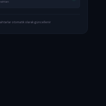
nahtarı
htarlar otomatik olarak güncellenir