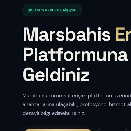
Sistem Aktif ve Çalışıyor
Marsbahis
E
Platformuna
Geldiniz
Marsbahis kurumsal erişim platformu üzerind
anahtarlarına ulaşabilir, profesyonel hizmet 
detaylı bilgi edinebilirsiniz.