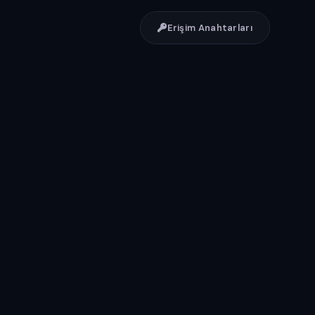
Erişim Anahtarları