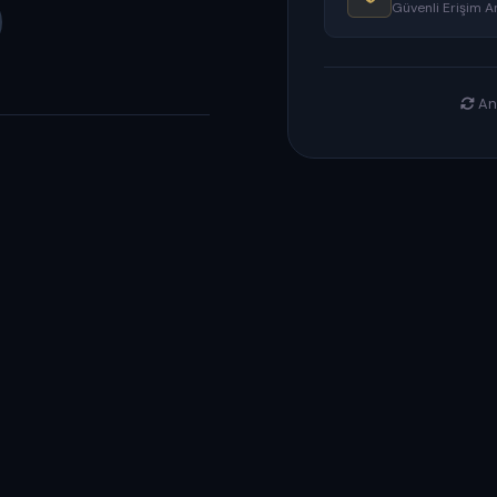
Güvenli Erişim A
Ana