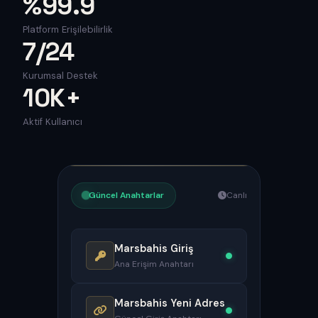
%99.9
Platform Erişilebilirlik
7/24
Kurumsal Destek
10K+
Aktif Kullanıcı
Güncel Anahtarlar
Canlı
Marsbahis Giriş
Ana Erişim Anahtarı
Marsbahis Yeni Adres