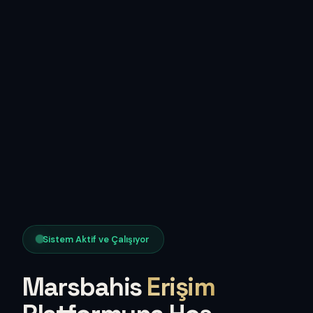
Sistem Aktif ve Çalışıyor
Marsbahis
Erişim