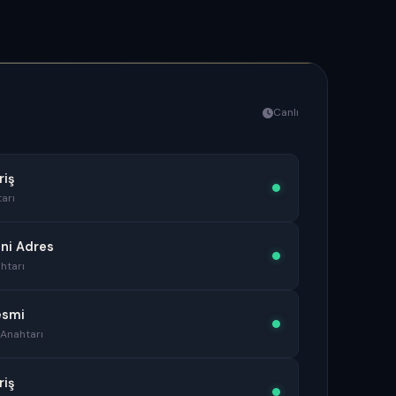
Canlı
riş
arı
ni Adres
htarı
esmi
 Anahtarı
riş