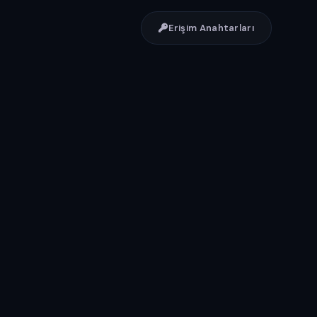
Erişim Anahtarları