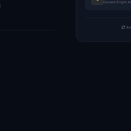
Güvenli Erişim A
Ana