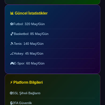
📊 Güncel İstatistikler
⚽
Futbol: 320 Maç/Gün
🏀
Basketbol: 85 Maç/Gün
🎾
Tenis: 140 Maç/Gün
🏒
Hokey: 45 Maç/Gün
🎮
E-Spor: 60 Maç/Gün
⚡ Platform Bilgileri
🌐
SSL Şifreli Bağlantı
🔒
2FA Güvenlik