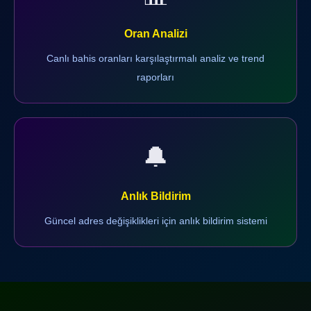
Oran Analizi
Canlı bahis oranları karşılaştırmalı analiz ve trend
raporları
🔔
Anlık Bildirim
Güncel adres değişiklikleri için anlık bildirim sistemi