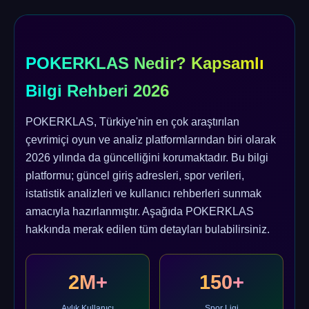
POKERKLAS Nedir? Kapsamlı
Bilgi Rehberi 2026
POKERKLAS, Türkiye'nin en çok araştırılan
çevrimiçi oyun ve analiz platformlarından biri olarak
2026 yılında da güncelliğini korumaktadır. Bu bilgi
platformu; güncel giriş adresleri, spor verileri,
istatistik analizleri ve kullanıcı rehberleri sunmak
amacıyla hazırlanmıştır. Aşağıda POKERKLAS
hakkında merak edilen tüm detayları bulabilirsiniz.
2M+
150+
Aylık Kullanıcı
Spor Ligi