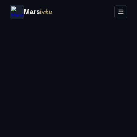
Mars
bahis