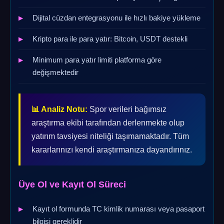
Dijital cüzdan entegrasyonu ile hızlı bakiye yükleme
Kripto para ile para yatır: Bitcoin, USDT destekli
Minimum para yatır limiti platforma göre
değişmektedir
📊 Analiz Notu:
Spor verileri bağımsız
araştırma ekibi tarafından derlenmekte olup
yatırım tavsiyesi niteliği taşımamaktadır. Tüm
kararlarınızı kendi araştırmanıza dayandırınız.
Üye Ol ve Kayıt Ol Süreci
Kayıt ol formunda TC kimlik numarası veya pasaport
bilgisi gereklidir