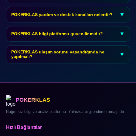
Rehber içeriği yalnızca bilgi edinmek isteyen 18 yaş üzeri
bireyler için hazırlanmıştır. Yatırım tavsiyesi niteliği
▼
POKERKLAS yardım ve destek kanalları nelerdir?
taşımamaktadır.
Yardım ve destek için canlı sohbet, e-posta ve telefon kanalları
7/24 hizmet vermektedir. Ortalama yanıt süresi 45 saniyedir.
▼
POKERKLAS bilgi platformu güvenilir midir?
Bu bilgi platformu bağımsız bir analiz ve rehber sitesidir; hiçbir
bahis şirketiyle bağlantısı bulunmamaktadır. Tüm veriler
POKERKLAS ulaşım sorunu yaşandığında ne
▼
yapılmalı?
kamuya açık kaynaklardan derlenmektedir.
Ulaşım sorunu yaşandığında VPN kullanımı veya alternatif
güncel adres kontrolü önerilmektedir. Bu sayfayı yer imlerinize
ekleyerek anlık güncel adres bilgisine ulaşabilirsiniz.
POKERKLAS
Bağımsız bilgi ve analiz platformu. Yalnızca bilgilendirme amaçlıdır.
Hızlı Bağlantılar