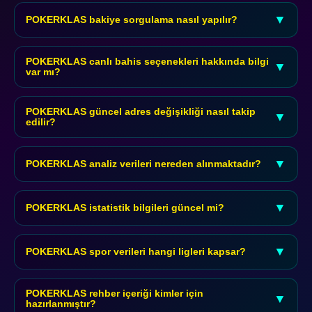
Para yatır işlemleri banka havalesi, kredi kartı ve dijital cüzdan
yöntemleriyle gerçekleştirilebilmektedir. Kripto para desteği de
▼
POKERKLAS bakiye sorgulama nasıl yapılır?
mevcuttur.
Bakiye sorgulama işlemi hesap panelinden anlık olarak takip
edilebilmektedir. Mobil uygulama üzerinden de erişim
POKERKLAS canlı bahis seçenekleri hakkında bilgi
▼
var mı?
sağlanabilir.
Canlı bahis seçenekleri futbol, basketbol ve tenis gibi popüler
spor dallarını kapsamaktadır. Anlık oranlar sürekli
POKERKLAS güncel adres değişikliği nasıl takip
▼
edilir?
güncellenmektedir.
Güncel adres değişikliklerini takip etmek için bu bilgi
platformunu düzenli olarak ziyaret etmeniz önerilmektedir. E-
▼
POKERKLAS analiz verileri nereden alınmaktadır?
posta bildirimine kayıt olabilirsiniz.
Analiz verileri bağımsız araştırma kaynaklarından derlenerek
doğrulanmış biçimde sunulmaktadır. Hiçbir ticari bağlantı
▼
POKERKLAS istatistik bilgileri güncel mi?
bulunmamaktadır.
İstatistik bilgileri mayıs 2026 itibarıyla güncel tutulmakta ve
periyodik olarak revize edilmektedir. Veri doğruluğu %94
▼
POKERKLAS spor verileri hangi ligleri kapsar?
oranında sağlanmaktadır.
Spor verileri Süper Lig, Premier League, La Liga ve Champions
League başta olmak üzere 150'den fazla ligi kapsamaktadır.
POKERKLAS rehber içeriği kimler için
▼
hazırlanmıştır?