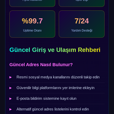
%99.7
7/24
Uptime Oranı
Yardım Desteği
Güncel Giriş ve Ulaşım Rehberi
Güncel Adres Nasıl Bulunur?
Resmi sosyal medya kanallarını düzenli takip edin
Güvenilir bilgi platformlarını yer imlerine ekleyin
E-posta bildirim sistemine kayıt olun
Alternatif güncel adres listelerini kontrol edin