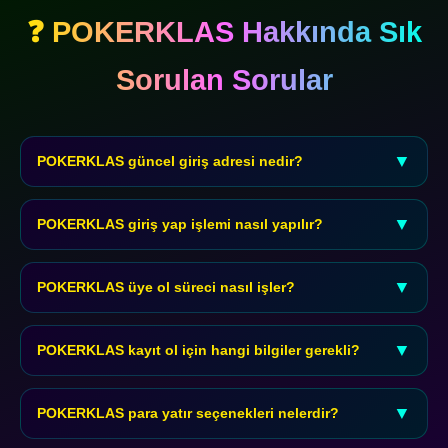
❓ POKERKLAS Hakkında Sık
Sorulan Sorular
▼
POKERKLAS güncel giriş adresi nedir?
Güncel giriş adresi bilgileri bu rehber sayfasında düzenli olarak
güncellenmektedir. Doğrulanmış adreslere ulaşım için sayfayı
▼
POKERKLAS giriş yap işlemi nasıl yapılır?
takip ediniz.
Giriş yap işlemi için güncel adrese ulaşmanız, ardından üyelik
bilgilerinizle sisteme erişmeniz gerekmektedir.
▼
POKERKLAS üye ol süreci nasıl işler?
Üye ol sürecinde kişisel bilgilerinizi doğru girmeniz ve kimlik
doğrulama adımlarını tamamlamanız gerekmektedir.
▼
POKERKLAS kayıt ol için hangi bilgiler gerekli?
Kayıt ol aşamasında ad, soyad, e-posta ve telefon bilgileri talep
edilmektedir. Kimlik doğrulama için ek belgeler istenebilir.
▼
POKERKLAS para yatır seçenekleri nelerdir?