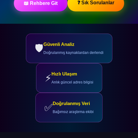
❓ Sık Sorulanlar
📖 Rehbere Git
Güvenli Analiz
🛡️
Doğrulanmış kaynaklardan derlendi
Hızlı Ulaşım
⚡
Anlık güncel adres bilgisi
Doğrulanmış Veri
✅
Bağımsız araştırma ekibi