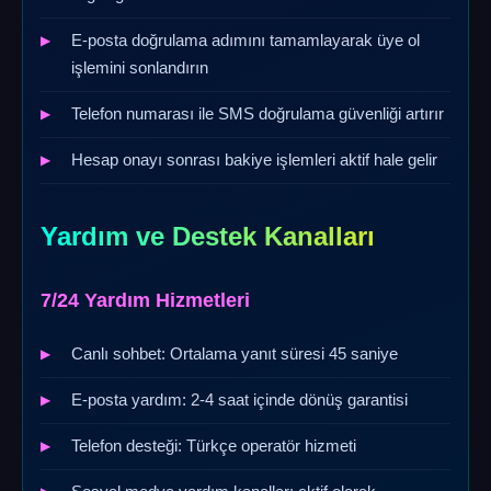
E-posta doğrulama adımını tamamlayarak üye ol
işlemini sonlandırın
Telefon numarası ile SMS doğrulama güvenliği artırır
Hesap onayı sonrası bakiye işlemleri aktif hale gelir
Yardım ve Destek Kanalları
7/24 Yardım Hizmetleri
Canlı sohbet: Ortalama yanıt süresi 45 saniye
E-posta yardım: 2-4 saat içinde dönüş garantisi
Telefon desteği: Türkçe operatör hizmeti