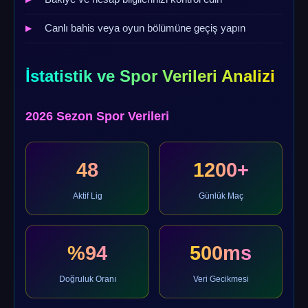
Canlı bahis veya oyun bölümüne geçiş yapın
İstatistik ve Spor Verileri Analizi
2026 Sezon Spor Verileri
48
1200+
Aktif Lig
Günlük Maç
%94
500ms
Doğruluk Oranı
Veri Gecikmesi