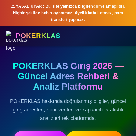
⚠️ YASAL UYARI: Bu site yalnızca bilgilendirme amaçlıdır.
Hiçbir şekilde bahis oynatmaz, üyelik kabul etmez, para
transferi yapmaz.
POKERKLAS
POKERKLAS Giriş 2026 —
Güncel Adres Rehberi &
Analiz Platformu
POKERKLAS hakkında doğrulanmış bilgiler, güncel
giriş adresleri, spor verileri ve kapsamlı istatistik
analizleri tek platformda.