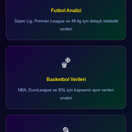
Futbol Analizi
Süper Lig, Premier League ve 48 lig için detaylı istatistik
verileri
🏀
Basketbol Verileri
NBA, EuroLeague ve BSL için kapsamlı spor verileri
analizi
🎾