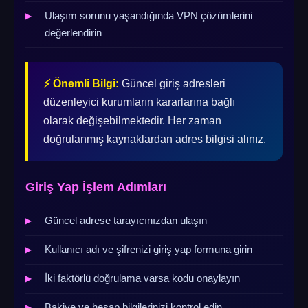
Ulaşım sorunu yaşandığında VPN çözümlerini
değerlendirin
⚡ Önemli Bilgi:
Güncel giriş adresleri
düzenleyici kurumların kararlarına bağlı
olarak değişebilmektedir. Her zaman
doğrulanmış kaynaklardan adres bilgisi alınız.
Giriş Yap İşlem Adımları
Güncel adrese tarayıcınızdan ulaşın
Kullanıcı adı ve şifrenizi giriş yap formuna girin
İki faktörlü doğrulama varsa kodu onaylayın
Bakiye ve hesap bilgilerinizi kontrol edin