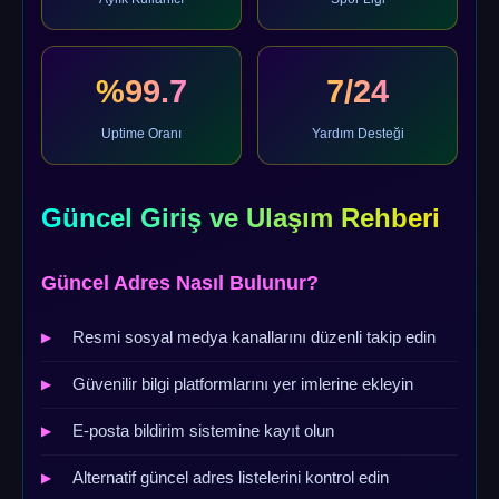
%99.7
7/24
Uptime Oranı
Yardım Desteği
Güncel Giriş ve Ulaşım Rehberi
Güncel Adres Nasıl Bulunur?
Resmi sosyal medya kanallarını düzenli takip edin
Güvenilir bilgi platformlarını yer imlerine ekleyin
E-posta bildirim sistemine kayıt olun
Alternatif güncel adres listelerini kontrol edin