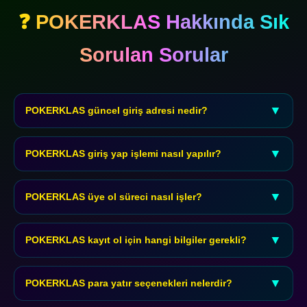
❓ POKERKLAS Hakkında Sık
Sorulan Sorular
▼
POKERKLAS güncel giriş adresi nedir?
Güncel giriş adresi bilgileri bu rehber sayfasında düzenli olarak
güncellenmektedir. Doğrulanmış adreslere ulaşım için sayfayı
▼
POKERKLAS giriş yap işlemi nasıl yapılır?
takip ediniz.
Giriş yap işlemi için güncel adrese ulaşmanız, ardından üyelik
bilgilerinizle sisteme erişmeniz gerekmektedir.
▼
POKERKLAS üye ol süreci nasıl işler?
Üye ol sürecinde kişisel bilgilerinizi doğru girmeniz ve kimlik
doğrulama adımlarını tamamlamanız gerekmektedir.
▼
POKERKLAS kayıt ol için hangi bilgiler gerekli?
Kayıt ol aşamasında ad, soyad, e-posta ve telefon bilgileri talep
edilmektedir. Kimlik doğrulama için ek belgeler istenebilir.
▼
POKERKLAS para yatır seçenekleri nelerdir?