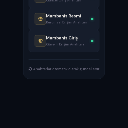
Güncel Giriş Anahtarı
Marsbahis Resmi
Kurumsal Erişim Anahtarı
Marsbahis Giriş
Güvenli Erişim Anahtarı
Anahtarlar otomatik olarak güncellenir